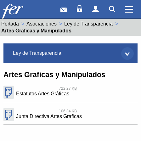
Correo web
Acceso Socios
Acceso Usuar
Mostrar
Ver 
Portada
Asociaciones
Ley de Transparencia
Actual:
Artes Graficas y Manipulados
Asociaciones
Ley de Transparencia
Artes Graficas y Manipulados
722.27
KB
Estatutos Artes Gráficas
106.34
KB
Junta Directiva Artes Graficas