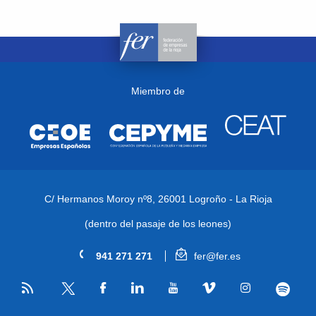
Miembro de
C/ Hermanos Moroy nº8,
26001 Logroño - La Rioja
(dentro del pasaje de los leones)
941 271 271
fer@fer.es
RSS
Facebook
Linkedin
Youtube
Vimeo
Instagram
Spotify