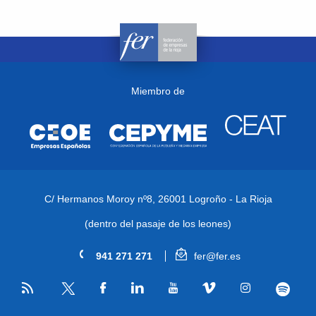
Miembro de
C/ Hermanos Moroy nº8,
26001 Logroño - La Rioja
(dentro del pasaje de los leones)
941 271 271
fer@fer.es
RSS
Facebook
Linkedin
Youtube
Vimeo
Instagram
Spotify