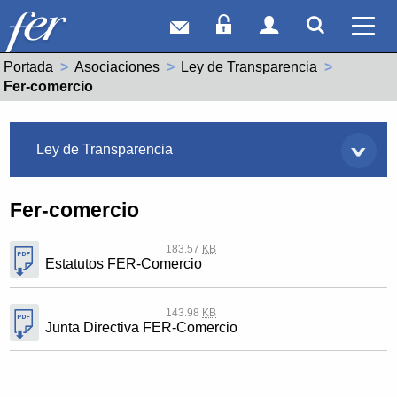
Correo web
Acceso Socios
Acceso Usuar
Mostrar
Ver 
Portada
Asociaciones
Ley de Transparencia
Actual:
Fer-comercio
Asociaciones
Ley de Transparencia
Fer-comercio
183.57
KB
Estatutos FER-Comercio
143.98
KB
Junta Directiva FER-Comercio