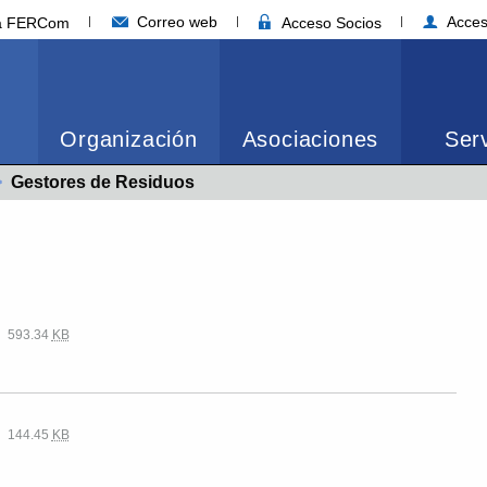
Correo web
Acces
ia FERCom
Acceso Socios
Organización
Asociaciones
Serv
Actual:
Gestores de Residuos
593.34
KB
144.45
KB