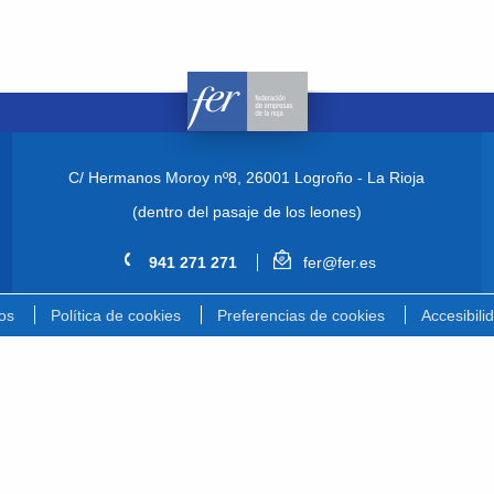
C/ Hermanos Moroy nº8,
26001 Logroño - La Rioja
(dentro del pasaje de los leones)
941 271 271
fer@fer.es
os
Política de cookies
Preferencias de cookies
Accesibili