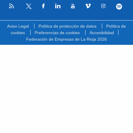
RSS
Facebook
Linkedin
Youtube
Vimeo
Instagram
Spotify
Twitter
Aviso Legal
Política de protección de datos
Política de
cookies
Preferencias de cookies
Accesibilidad
Federación de Empresas de La Rioja 2026