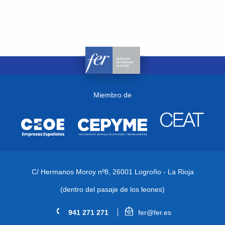
Miembro de
C/ Hermanos Moroy nº8,
26001 Logroño - La Rioja
(dentro del pasaje de los leones)
941 271 271
fer@fer.es