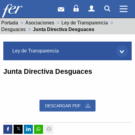
Correo web
Acceso Socios
Acceso Usuar
Mostrar
Ver 
Portada
Asociaciones
Ley de Transparencia
Desguaces
Actual:
Junta Directiva Desguaces
Asociaciones
Ley de Transparencia
Junta Directiva Desguaces
DESCARGAR PDF
Compartir por Facebook
Compartir por Twitter
Compartir por Linkedin
Compartir por whatsapp
Imprimir