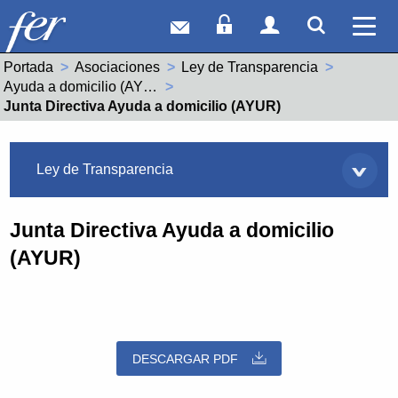
Correo web
Acceso Socios
Acceso Usuar
Mostrar
Ver 
Portada
Asociaciones
Ley de Transparencia
Ayuda a domicilio (AYUR)
Actual:
Junta Directiva Ayuda a domicilio (AYUR)
Asociaciones
Ley de Transparencia
Junta Directiva Ayuda a domicilio
(AYUR)
DESCARGAR PDF