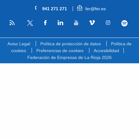
941 271 271
fer@fer.es
RSS
Facebook
Linkedin
Youtube
Vimeo
Instagram
Spotify
Twitter
Aviso Legal
Política de protección de datos
Política de
cookies
Preferencias de cookies
Accesibilidad
Federación de Empresas de La Rioja 2026