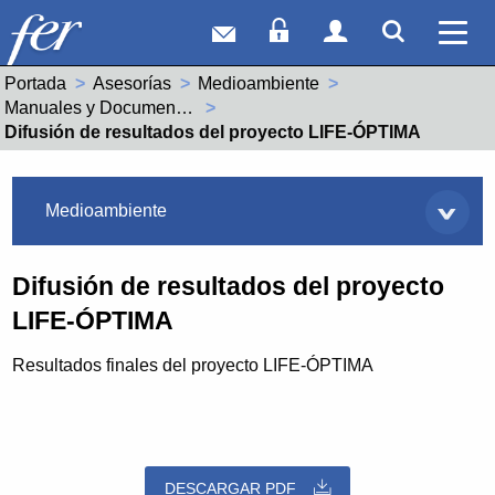
Correo web
Acceso Socios
Acceso Usuar
Mostrar
Ver 
Portada
Asesorías
Medioambiente
Manuales y Documentación
Actual:
Difusión de resultados del proyecto LIFE-ÓPTIMA
Asesorías
Medioambiente
Difusión de resultados del proyecto
LIFE-ÓPTIMA
Resultados finales del proyecto LIFE-ÓPTIMA
DESCARGAR PDF