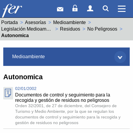
Correo web
Acceso Socios
Acceso Usuar
Mostrar
Ver 
Portada
Asesorías
Medioambiente
Legislación Medioambiental
Residuos
No Peligrosos
Actual:
Autonomica
Asesorías
Medioambiente
Autonomica
02/01/2002
Documentos de control y seguimiento para la
recogida y gestión de residuos no peligrosos
Orden 32/2001, de 27 de diciembre, del Consejero de
Turismo y Medio Ambiente, por la que se regulan los
documentos de control y seguimiento para la recogida y
gestión de residuos no peligrosos