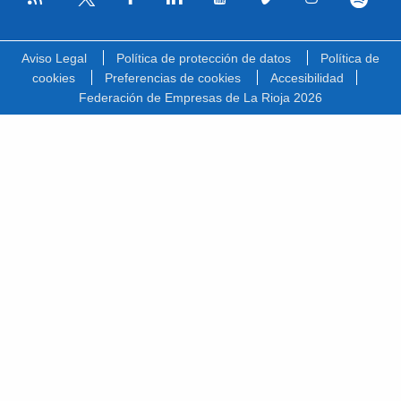
Facebook
Linkedin
Youtube
Vimeo
Instagram
Spotify
Twitter
Aviso Legal
Política de protección de datos
Política de
cookies
Preferencias de cookies
Accesibilidad
Federación de Empresas de La Rioja 2026