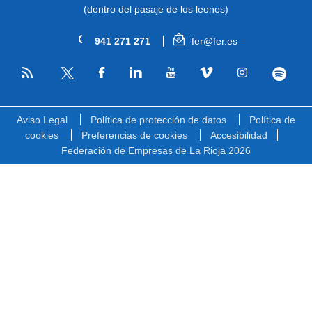
(dentro del pasaje de los leones)
941 271 271
fer@fer.es
RSS
Facebook
Linkedin
Youtube
Vimeo
Instagram
Spotify
Twitter
Aviso Legal
Política de protección de datos
Política de
cookies
Preferencias de cookies
Accesibilidad
Federación de Empresas de La Rioja 2026