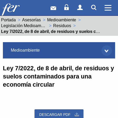
Correo web
Acceso Socios
Acceso Usuar
Mostrar
Ver 
Portada
Asesorías
Medioambiente
Legislación Medioambiental
Residuos
Actual:
Ley 7/2022, de 8 de abril, de residuos y suelos contaminados para una economía circular
Asesorías
Medioambiente
Ley 7/2022, de 8 de abril, de residuos y
suelos contaminados para una
economía circular
DESCARGAR PDF