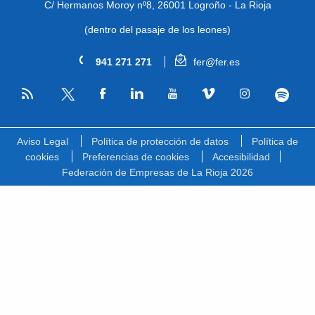
C/ Hermanos Moroy nº8,
26001 Logroño - La Rioja
(dentro del pasaje de los leones)
941 271 271
fer@fer.es
RSS
Facebook
Linkedin
Youtube
Vimeo
Instagram
Spotify
Twitter
Aviso Legal
Política de protección de datos
Política de
cookies
Preferencias de cookies
Accesibilidad
Federación de Empresas de La Rioja 2026