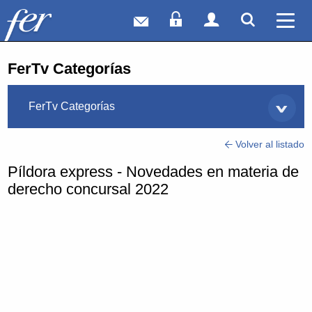
Correo web
Acceso Socios
Acceso Usuar
Mostrar
Ver 
FerTv Categorías
FerTv Categorías
Volver al listado
Píldora express - Novedades en materia de
derecho concursal 2022