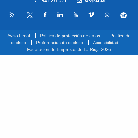
941 271 271
fer@fer.es
RSS
Facebook
Linkedin
Youtube
Vimeo
Instagram
Spotify
Twitter
Aviso Legal
Política de protección de datos
Política de
cookies
Preferencias de cookies
Accesibilidad
Federación de Empresas de La Rioja 2026