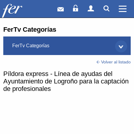
Correo web
Acceso Socios
Acceso Usuar
Mostrar
Ver 
FerTv Categorías
FerTv Categorías
Volver al listado
Píldora express - Línea de ayudas del
Ayuntamiento de Logroño para la captación
de profesionales