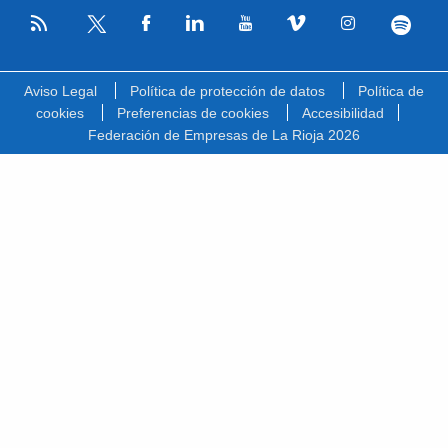
RSS
Facebook
Linkedin
Youtube
Vimeo
Instagram
Spotify
Twitter
Aviso Legal
Política de protección de datos
Política de
cookies
Preferencias de cookies
Accesibilidad
Federación de Empresas de La Rioja 2026