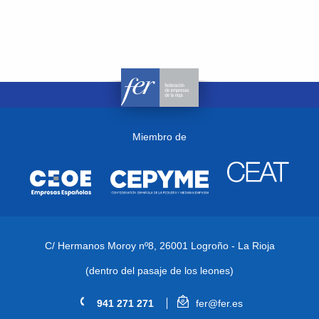
Miembro de
C/ Hermanos Moroy nº8,
26001 Logroño - La Rioja
(dentro del pasaje de los leones)
941 271 271
fer@fer.es