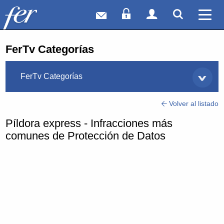
Correo web
Acceso Socios
Acceso Usuar
Mostrar
Ver 
FerTv Categorías
FerTv Categorías
Volver al listado
Píldora express - Infracciones más
comunes de Protección de Datos