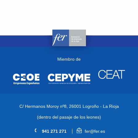
Miembro de
C/ Hermanos Moroy nº8,
26001 Logroño - La Rioja
(dentro del pasaje de los leones)
941 271 271
fer@fer.es