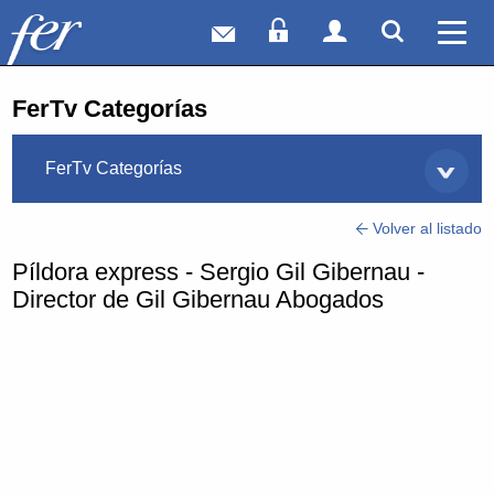
Correo web
Acceso Socios
Acceso Usuar
Mostrar
Ver 
FerTv Categorías
FerTv Categorías
Volver al listado
Píldora express - Sergio Gil Gibernau -
Director de Gil Gibernau Abogados