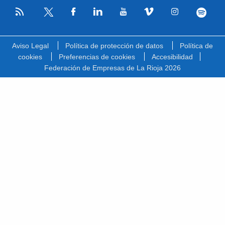
RSS
Facebook
Linkedin
Youtube
Vimeo
Instagram
Spotify
Twitter
Aviso Legal
Política de protección de datos
Política de
cookies
Preferencias de cookies
Accesibilidad
Federación de Empresas de La Rioja 2026