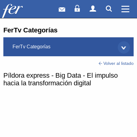
Correo web
Acceso Socios
Acceso Usuar
Mostrar
Ver 
FerTv Categorías
FerTv Categorías
Volver al listado
Píldora express - Big Data - El impulso
hacia la transformación digital