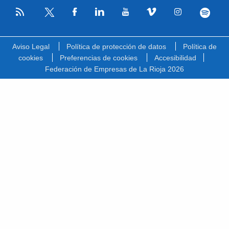
RSS
Facebook
Linkedin
Youtube
Vimeo
Instagram
Spotify
Twitter
Aviso Legal
Política de protección de datos
Política de
cookies
Preferencias de cookies
Accesibilidad
Federación de Empresas de La Rioja 2026