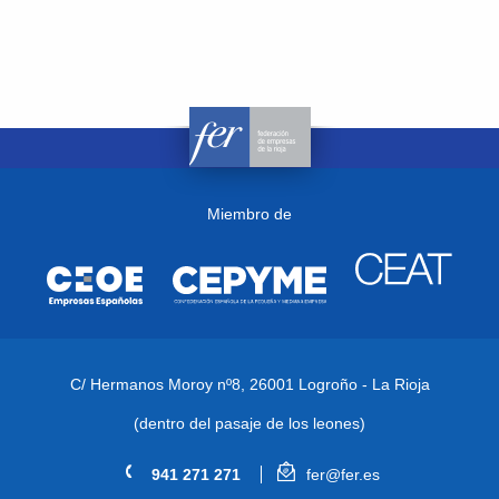
Miembro de
C/ Hermanos Moroy nº8,
26001 Logroño - La Rioja
(dentro del pasaje de los leones)
941 271 271
fer@fer.es