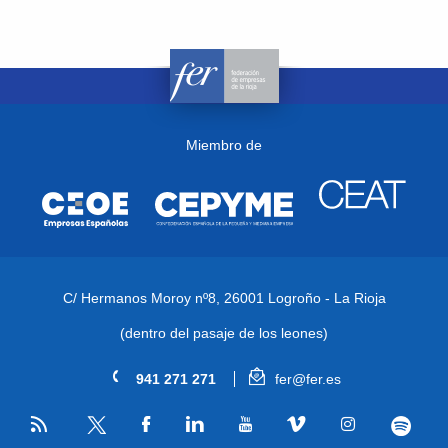
Miembro de
C/ Hermanos Moroy nº8,
26001 Logroño - La Rioja
(dentro del pasaje de los leones)
941 271 271
fer@fer.es
RSS