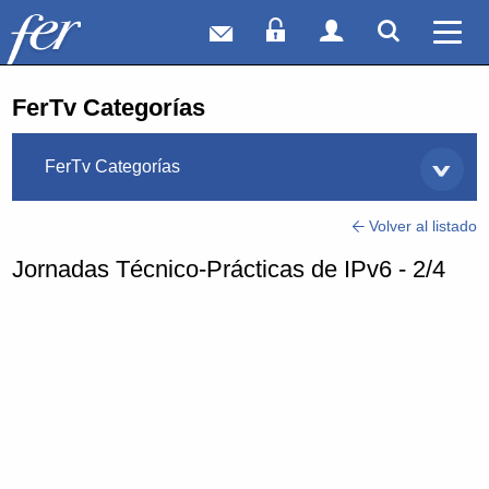
Correo web
Acceso Socios
Acceso Usuar
Mostrar
Ver 
FerTv Categorías
FerTv Categorías
Volver al listado
Jornadas Técnico-Prácticas de IPv6 - 2/4