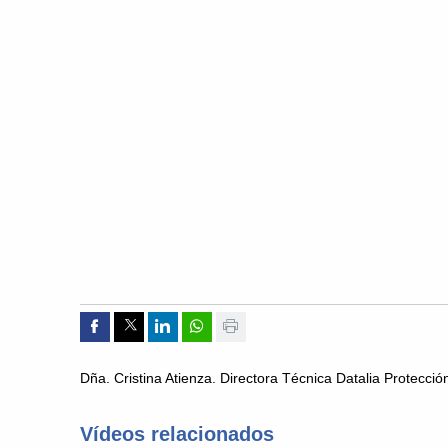
Compartir por Facebook
Compartir por Twitter
Compartir por Linkedin
Compartir por whatsapp
Imprimir
Dña. Cristina Atienza. Directora Técnica Datalia Protecci
Vídeos relacionados