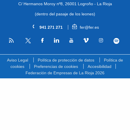
C/ Hermanos Moroy nº8,
26001 Logroño - La Rioja
(dentro del pasaje de los leones)
941 271 271
fer@fer.es
RSS
Facebook
Linkedin
Youtube
Vimeo
Instagram
Spotify
Twitter
Aviso Legal
Política de protección de datos
Política de
cookies
Preferencias de cookies
Accesibilidad
Federación de Empresas de La Rioja 2026