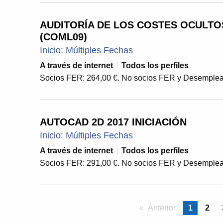
AUDITORÍA DE LOS COSTES OCULTOS
(COML09)
Inicio: Múltiples Fechas
A través de internet
Todos los perfiles
Socios FER: 264,00 €. No socios FER y Desemplea
AUTOCAD 2D 2017 INICIACIÓN
Inicio: Múltiples Fechas
A través de internet
Todos los perfiles
Socios FER: 291,00 €. No socios FER y Desemplea
Anterior
pagina
Estás en 
1
2