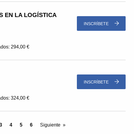
 EN LA LOGÍSTICA
INSCRÍBETE
dos: 294,00 €
INSCRÍBETE
dos: 324,00 €
la pagina
3
4
5
6
Siguiente