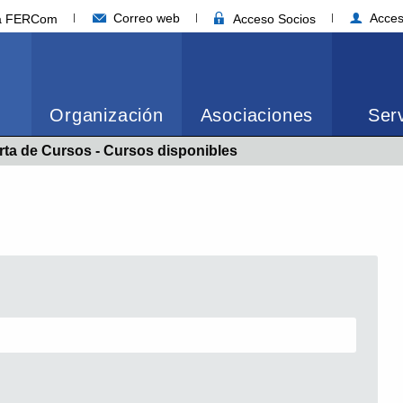
Correo web
Acces
ia FERCom
Acceso Socios
Organización
Asociaciones
Serv
ual:
rta de Cursos - Cursos disponibles