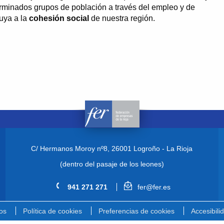
terminados grupos de población a través del empleo y de
buya a la
cohesión social
de nuestra región.
C/ Hermanos Moroy nº8,
26001 Logroño - La Rioja
(dentro del pasaje de los leones)
941 271 271
fer@fer.es
os
Política de cookies
Preferencias de cookies
Accesibili