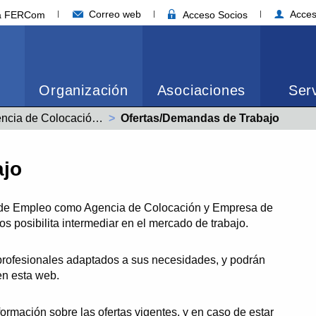
Correo web
Acces
ia FERCom
Acceso Socios
Organización
Asociaciones
Serv
Agencia de Colocación (Ofertas y demandas de empleo)
Actual:
Ofertas/Demandas de Trabajo
ajo
s de Empleo como Agencia de Colocación y Empresa de
s posibilita intermediar en el mercado de trabajo.
s profesionales adaptados a sus necesidades, y podrán
 en esta web.
formación sobre las ofertas vigentes, y en caso de estar