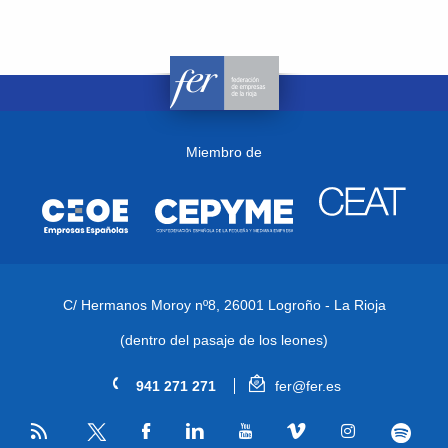
Miembro de
C/ Hermanos Moroy nº8,
26001 Logroño - La Rioja
(dentro del pasaje de los leones)
941 271 271
fer@fer.es
RSS