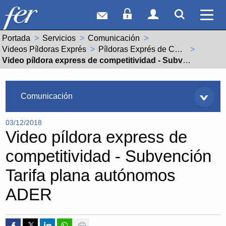
Correo web
Acceso Socios
Acceso Usuar
Mostrar
Ver 
Portada
Servicios
Comunicación
Videos Píldoras Exprés
Píldoras Exprés de Competitividad y Tecnología
Actual:
Video píldora express de competitividad - Subvención Tarifa plana autónomos ADER
Servicios
Comunicación
03/12/2018
Video píldora express de
competitividad - Subvención
Tarifa plana autónomos
ADER
Compartir por Facebook
Compartir por Twitter
Compartir por Linkedin
Compartir por whatsapp
Imprimir