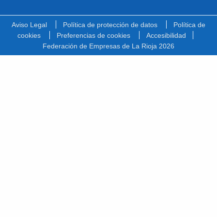
Facebook
Linkedin
Youtube
Vimeo
Instagram
Spotify
Twitter
Aviso Legal
Política de protección de datos
Política de
cookies
Preferencias de cookies
Accesibilidad
Federación de Empresas de La Rioja 2026