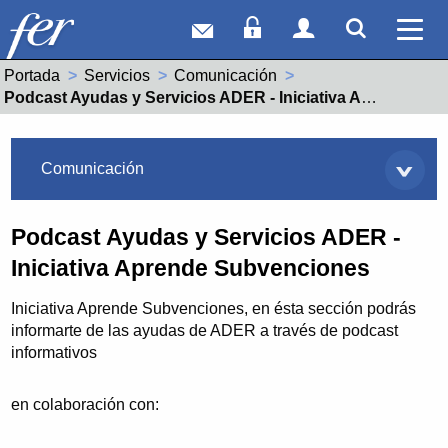
Correo web
Acceso Socios
Acceso Usuar
Mostrar
Ver 
Portada
Servicios
Comunicación
Actual:
Podcast Ayudas y Servicios ADER - Iniciativa Aprende Subvenciones
Servicios
Comunicación
Podcast Ayudas y Servicios ADER -
Iniciativa Aprende Subvenciones
Iniciativa Aprende Subvenciones, en ésta sección podrás
informarte de las ayudas de ADER a través de podcast
informativos
en colaboración con: