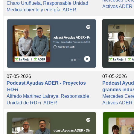
Charo Uruñuela, Responsable Unidad
Activos ADER
Medioambiente y energía ADER
07-05-2026
07-05-2026
Podcast Ayudas ADER - Proyectos
Podcast Ayuda
I+D+i
grandes indus
Alfredo Martínez Lafraya, Responsable
Mercedes Cer
Unidad de I+D+i ADER
Activos ADER