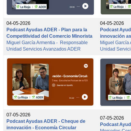
04-05-2026
04-05-2026
Podcast Ayudas ADER - Plan para la
Podcast Ayud
Competitividad del Comercio Minorista
innovación as
Miguel García Armentia - Responsable
Miguel García
Unidad Servicios Avanzados ADER
Unidad Servi
07-05-2026
07-05-2026
Podcast Ayudas ADER - Cheque de
Podcast Ayud
innovación - Economía Circular
Mercedes Cer