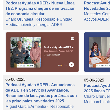
Podcast Ayudas ADER - Nueva Línea
Podcast Ayud
TE2, Programa cheque de innovación
Novedades 20
de economía circular
Mercedes Cer
Charo Uruñuela, Responsable Unidad
Activos ADER
Medioambiente y energía ADER
05-06-2025
05-06-2025
Podcast Ayudas ADER - Actuaciones
Podcast Ayu
de ADER en Servicios Avanzados.
2025 líneas 
Resumen de las ayudas por áreas con
Charo Uruñuel
las principales novedades 2025
Medioambient
Miguel García Armentia - Responsable