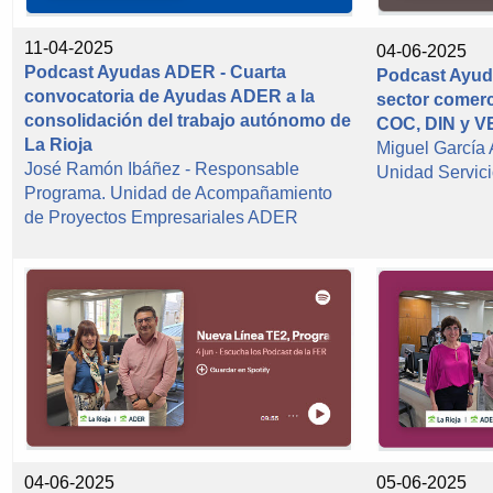
11-04-2025
04-06-2025
Podcast Ayudas ADER - Cuarta
Podcast Ayud
convocatoria de Ayudas ADER a la
sector comerc
consolidación del trabajo autónomo de
COC, DIN y V
La Rioja
Miguel García
José Ramón Ibáñez - Responsable
Unidad Servi
Programa. Unidad de Acompañamiento
de Proyectos Empresariales ADER
04-06-2025
05-06-2025