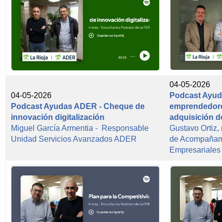
04-05-2026
04-05-2026
Podcast Ayud
Podcast Ayudas ADER - Cheque de
emprendedore
innovación digitalización
adquisición d
Miguel García Armentia - Responsable
Gustavo Ortiz,
Unidad Servicios Avanzados ADER
de Acompañami
Empresariale