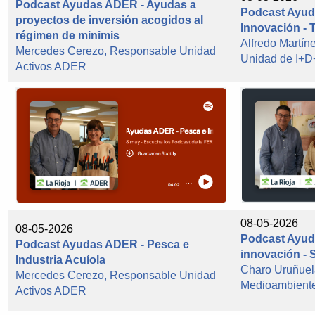
Podcast Ayudas ADER - Ayudas a
Podcast Ayud
proyectos de inversión acogidos al
Innovación - 
régimen de minimis
Alfredo Martí
Mercedes Cerezo, Responsable Unidad
Unidad de I+
Activos ADER
08-05-2026
08-05-2026
Podcast Ayud
Podcast Ayudas ADER - Pesca e
innovación - 
Industria Acuíola
Charo Uruñuel
Mercedes Cerezo, Responsable Unidad
Medioambient
Activos ADER