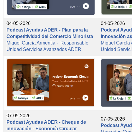
04-05-2026
04-05-2026
Podcast Ayudas ADER - Plan para la
Podcast Ayud
Competitividad del Comercio Minorista
innovación as
Miguel García Armentia - Responsable
Miguel García
Unidad Servicios Avanzados ADER
Unidad Servi
07-05-2026
07-05-2026
Podcast Ayudas ADER - Cheque de
Podcast Ayud
innovación - Economía Circular
Mercedes Cer