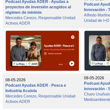
Podcast Ayudas ADER - Ayudas a
Podcast Ayud
proyectos de inversión acogidos al
Innovación - 
régimen de minimis
Alfredo Martí
Mercedes Cerezo, Responsable Unidad
Unidad de I+
Activos ADER
08-05-2026
08-05-2026
Podcast Ayud
Podcast Ayudas ADER - Pesca e
innovación - 
Industria Acuíola
Charo Uruñuel
Mercedes Cerezo, Responsable Unidad
Medioambient
Activos ADER