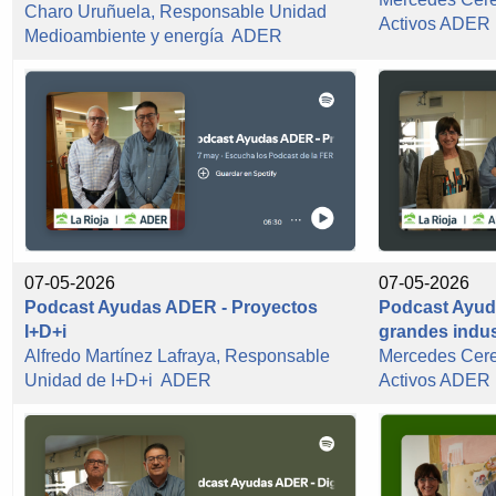
Charo Uruñuela, Responsable Unidad
Activos ADER
Medioambiente y energía ADER
07-05-2026
07-05-2026
Podcast Ayudas ADER - Proyectos
Podcast Ayuda
I+D+i
grandes indus
Alfredo Martínez Lafraya, Responsable
Mercedes Cer
Unidad de I+D+i ADER
Activos ADER