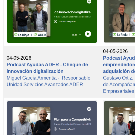
04-05-2026
04-05-2026
Podcast Ayud
Podcast Ayudas ADER - Cheque de
emprendedore
innovación digitalización
adquisición d
Miguel García Armentia - Responsable
Gustavo Ortiz,
Unidad Servicios Avanzados ADER
de Acompañami
Empresariale