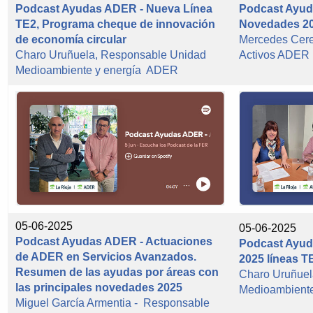
Podcast Ayudas ADER - Nueva Línea
Podcast Ayud
TE2, Programa cheque de innovación
Novedades 20
de economía circular
Mercedes Cer
Charo Uruñuela, Responsable Unidad
Activos ADER
Medioambiente y energía ADER
05-06-2025
05-06-2025
Podcast Ayudas ADER - Actuaciones
Podcast Ayu
de ADER en Servicios Avanzados.
2025 líneas 
Resumen de las ayudas por áreas con
Charo Uruñuel
las principales novedades 2025
Medioambient
Miguel García Armentia - Responsable