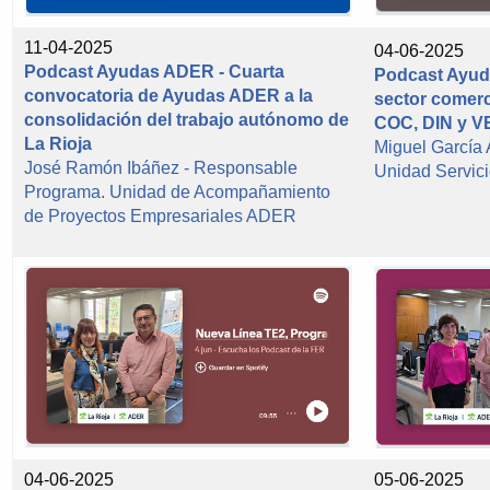
11-04-2025
04-06-2025
Podcast Ayudas ADER - Cuarta
Podcast Ayud
convocatoria de Ayudas ADER a la
sector comerc
consolidación del trabajo autónomo de
COC, DIN y V
La Rioja
Miguel García
José Ramón Ibáñez - Responsable
Unidad Servi
Programa. Unidad de Acompañamiento
de Proyectos Empresariales ADER
04-06-2025
05-06-2025