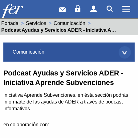
Correo web
Acceso Socios
Acceso Usuar
Mostrar
Ver 
Portada
Servicios
Comunicación
Actual:
Podcast Ayudas y Servicios ADER - Iniciativa Aprende Subvenciones
Servicios
Comunicación
Podcast Ayudas y Servicios ADER -
Iniciativa Aprende Subvenciones
Iniciativa Aprende Subvenciones, en ésta sección podrás
informarte de las ayudas de ADER a través de podcast
informativos
en colaboración con: