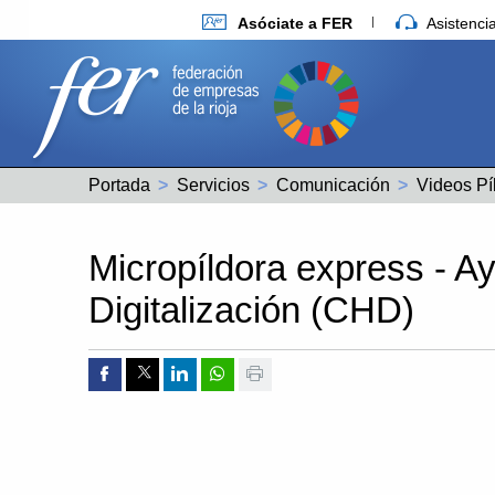
Asóciate a FER
Asistenc
Portada
Servicios
Comunicación
Videos Pí
Micropíldora express -
Digitalización (CHD)
Compartir por Facebook
Compartir por Twitter
Compartir por Linkedin
Compartir por whatsapp
Imprimir