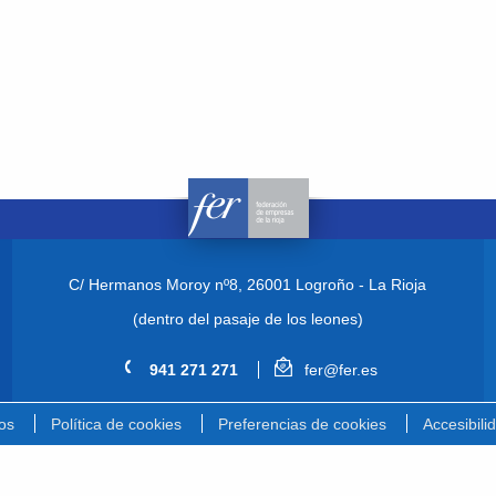
C/ Hermanos Moroy nº8,
26001 Logroño - La Rioja
(dentro del pasaje de los leones)
941 271 271
fer@fer.es
os
Política de cookies
Preferencias de cookies
Accesibili