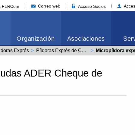
Correo web
Acces
ia FERCom
Acceso Socios
Organización
Asociaciones
Serv
ldoras Exprés
Píldoras Exprés de Competitividad y Tecnología
Actual:
Micropíldora express - 
 Ayudas ADER Cheque de