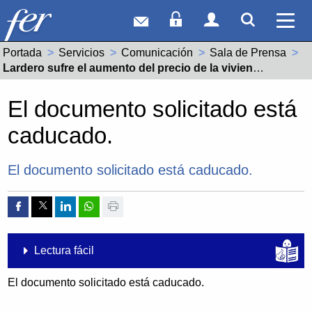
Correo web
Acceso Socios
Acceso Usuar
Mostrar
Ver 
Portada
Servicios
Comunicación
Sala de Prensa
Actual:
Lardero sufre el aumento del precio de la vivienda debido a los retrasos en la concesión de licencias municipales
El documento solicitado está
caducado.
El documento solicitado está caducado.
Compartir por Facebook
Compartir por Twitter
Compartir por Linkedin
Compartir por whatsapp
Imprimir
Lectura fácil
El documento solicitado está caducado.