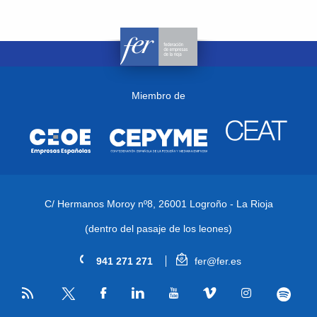
Miembro de
C/ Hermanos Moroy nº8,
26001 Logroño - La Rioja
(dentro del pasaje de los leones)
941 271 271
fer@fer.es
RSS
Facebook
Linkedin
Youtube
Vimeo
Instagram
Spotify