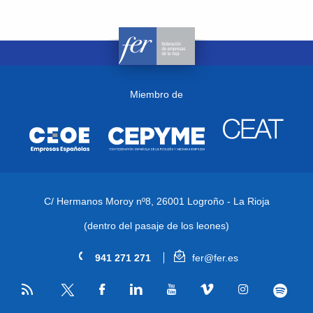
Miembro de
C/ Hermanos Moroy nº8,
26001 Logroño - La Rioja
(dentro del pasaje de los leones)
941 271 271
fer@fer.es
RSS
Facebook
Linkedin
Youtube
Vimeo
Instagram
Spotify