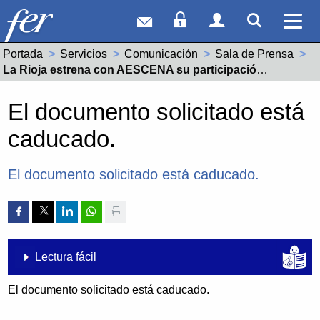
Correo web
Acceso Socios
Acceso Usuar
Mostrar
Ver 
Portada
Servicios
Comunicación
Sala de Prensa
Actual:
La Rioja estrena con AESCENA su participación en el proyecto Camino Escena Norte (CEN)
El documento solicitado está
caducado.
El documento solicitado está caducado.
Compartir por Facebook
Compartir por Twitter
Compartir por Linkedin
Compartir por whatsapp
Imprimir
Lectura fácil
El documento solicitado está caducado.