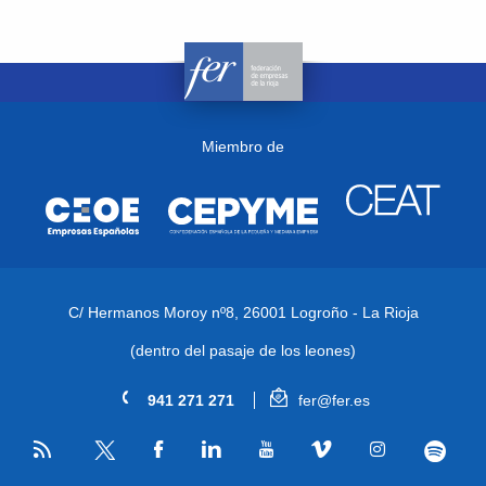
Miembro de
C/ Hermanos Moroy nº8,
26001 Logroño - La Rioja
(dentro del pasaje de los leones)
941 271 271
fer@fer.es
RSS
Facebook
Linkedin
Youtube
Vimeo
Instagram
Spotify