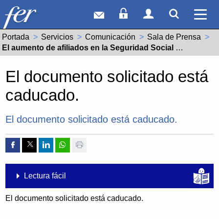
Correo web
Acceso Socios
Acceso Usuar
Mostrar
Ver 
Portada
Servicios
Comunicación
Sala de Prensa
Actual:
El aumento de afiliados en la Seguridad Social demuestra el dinamismo de la construcción riojana
El documento solicitado está
caducado.
El documento solicitado está caducado.
Compartir por Facebook
Compartir por Twitter
Compartir por Linkedin
Compartir por whatsapp
Imprimir
Lectura fácil
El documento solicitado está caducado.