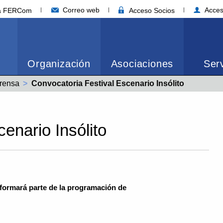
Correo web
Acces
ia FERCom
Acceso Socios
Organización
Asociaciones
Serv
rensa
Actual:
Convocatoria Festival Escenario Insólito
enario Insólito
 formará parte de la programación de