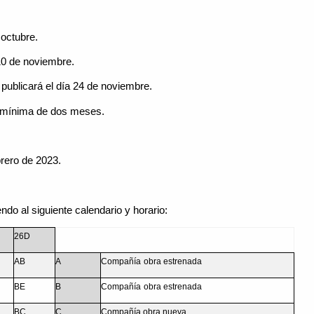
octubre.
0 de noviembre.
blicará el día 24 de noviembre.
mínima de dos meses.
brero de 2023.
do al siguiente calendario y horario:
26D
AB
A
Compañía
obra estrenada
BE
B
Compañía
obra estrenada
BC
C
Compañía obra nueva