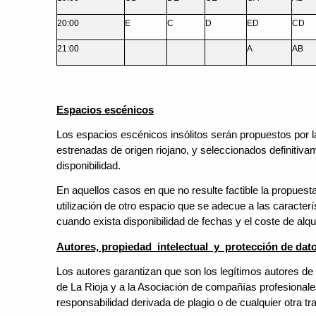
20:00
E
C
D
ED
CD
21:00
A
AB
Espacios escénicos
Los espacios escénicos insólitos serán propuestos por 
estrenadas de origen riojano, y seleccionados definitivam
disponibilidad.
En aquellos casos en que no resulte factible la propuest
utilización de otro espacio que se adecue a las caracterís
cuando exista disponibilidad de fechas y el coste de alqu
Autores, propiedad intelectual y protección de dat
Los autores garantizan que son los legítimos autores de
de La Rioja y a la Asociación de compañías profesional
responsabilidad derivada de plagio o de cualquier otra tr