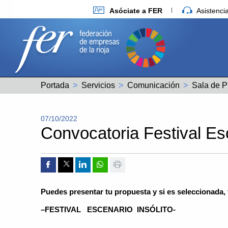
Asóciate a FER
Asistenc
Portada
Servicios
Comunicación
Sala de P
07/10/2022
Convocatoria Festival Esc
Compartir por Facebook
Compartir por Twitter
Compartir por Linkedin
Compartir por whatsapp
Imprimir
Puedes presentar tu propuesta y si es seleccionada,
–FESTIVAL ESCENARIO INSÓLITO-