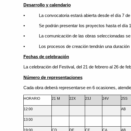
Desarrollo y calendario
• La convocatoria estará abierta desde el día 7 de 
• Se podrán presentar los proyectos hasta el día 1
• La comunicación de las obras seleccionadas se pu
• Los procesos de creación tendrán una duración 
Fechas de celebración
La celebración del Festival, del 21 de febrero al 26 de fe
Número de representaciones
Cada obra deberá representarse en 6 ocasiones, atendien
HORARIO
21
M
22X
23J
24V
25S
12:00
AB
13:00
19:00
CD
DE
CE
CA
AB