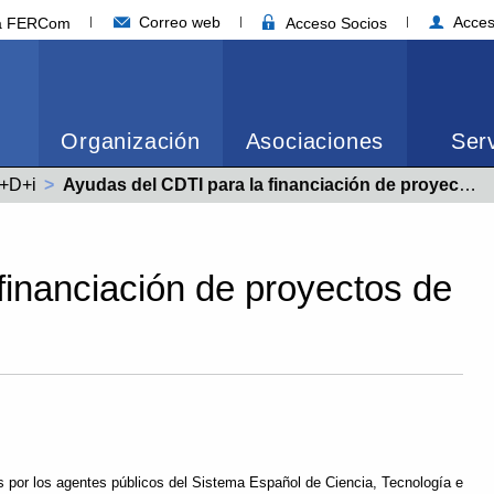
Correo web
Acces
ia FERCom
Acceso Socios
Organización
Asociaciones
Serv
I+D+i
Actual:
Ayudas del CDTI para la financiación de proyectos de I+D, año 2026.
financiación de proyectos de
 por los agentes públicos del Sistema Español de Ciencia, Tecnología e