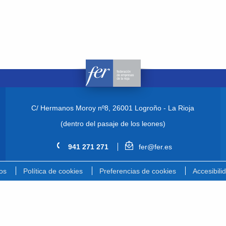
C/ Hermanos Moroy nº8,
26001 Logroño - La Rioja
(dentro del pasaje de los leones)
941 271 271
fer@fer.es
os
Política de cookies
Preferencias de cookies
Accesibili