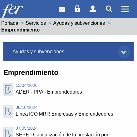
Correo web
Acceso Socios
Acceso Usuar
Mostrar
Ver 
Portada
Servicios
Ayudas y subvenciones
Actual:
Emprendimiento
Servicios
Ayudas y subvenciones
Emprendimiento
13/04/2026
ADER - PPA - Emprendedores
30/10/2024
Línea ICO MRR Empresas y Emprendedores
07/05/2024
SEPE - Capitalización de la prestación por