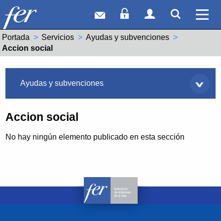
Correo web
Acceso Socios
Acceso Usuar
Mostrar
Ver 
Portada
Servicios
Ayudas y subvenciones
Actual:
Accion social
Servicios
Ayudas y subvenciones
Accion social
No hay ningún elemento publicado en esta sección