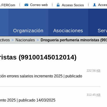
Correo web
Acces
ia FERCom
Acceso Socios
Organización
Asociaciones
Serv
ctivos
Nacionales
Actual:
Drogueria perfumeria minoristas (9910
ristas (99100145012014)
222.56
KB
ción errores salarios incremento 2025 | publicado
312.45
KB
ento 2025 | publicado 14/03/2025