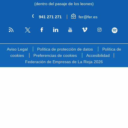
(dentro del pasaje de los leones)
941 271 271
fer@fer.es
RSS
Facebook
Linkedin
Youtube
Vimeo
Instagram
Spotify
Twitter
Aviso Legal
Política de protección de datos
Política de
cookies
Preferencias de cookies
Accesibilidad
Federación de Empresas de La Rioja 2026