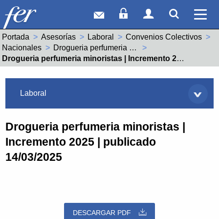
Correo web
Acceso Socios
Acceso Usuar
Mostrar
Ver 
Portada
Asesorías
Laboral
Convenios Colectivos
Nacionales
Drogueria perfumeria minoristas (99100145012014)
Actual:
Drogueria perfumeria minoristas | Incremento 2025 | publicado 14/03/2025
Asesorías
Laboral
Drogueria perfumeria minoristas |
Incremento 2025 | publicado
14/03/2025
DESCARGAR PDF