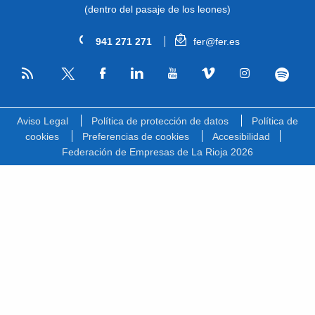
(dentro del pasaje de los leones)
941 271 271
fer@fer.es
RSS
Facebook
Linkedin
Youtube
Vimeo
Instagram
Spotify
Twitter
Aviso Legal
Política de protección de datos
Política de
cookies
Preferencias de cookies
Accesibilidad
Federación de Empresas de La Rioja 2026