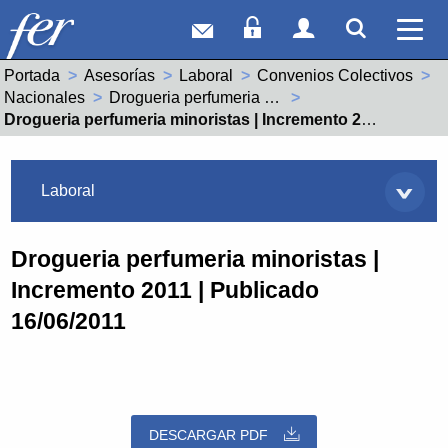
Correo web
Acceso Socios
Acceso Usuar
Mostrar
Ver 
Portada
Asesorías
Laboral
Convenios Colectivos
Nacionales
Drogueria perfumeria minoristas (99100145012014)
Actual:
Drogueria perfumeria minoristas | Incremento 2011 | Publicado 16/06/2011
Asesorías
Laboral
Drogueria perfumeria minoristas |
Incremento 2011 | Publicado
16/06/2011
DESCARGAR PDF