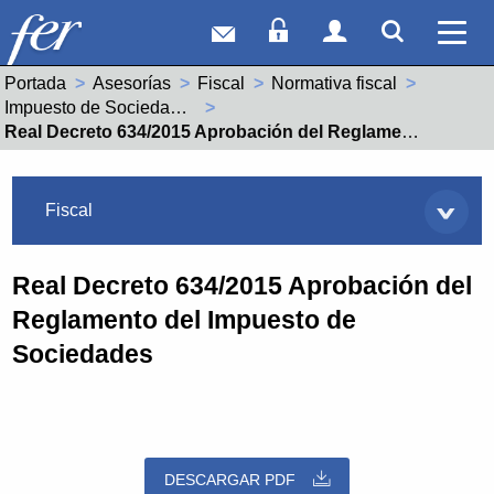
Correo web
Acceso Socios
Acceso Usuar
Mostrar
Ver 
Portada
Asesorías
Fiscal
Normativa fiscal
Impuesto de Sociedades
Actual:
Real Decreto 634/2015 Aprobación del Reglamento del Impuesto de Sociedades
Asesorías
Fiscal
Real Decreto 634/2015 Aprobación del
Reglamento del Impuesto de
Sociedades
DESCARGAR PDF