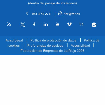
(dentro del pasaje de los leones)
941 271 271
fer@fer.es
RSS
Facebook
Linkedin
Youtube
Vimeo
Instagram
Spotify
Twitter
Aviso Legal
Política de protección de datos
Política de
cookies
Preferencias de cookies
Accesibilidad
Federación de Empresas de La Rioja 2026