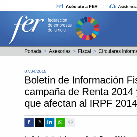
Asóciate a FER
Asistenc
Portada
Asesorías
Fiscal
Circulares Inform
07/04/2015
Boletín de Información Fi
campaña de Renta 2014 y
que afectan al IRPF 201
Compartir por Facebook
Compartir por Twitter
Compartir por Linkedin
Compartir por whatsapp
Imprimir