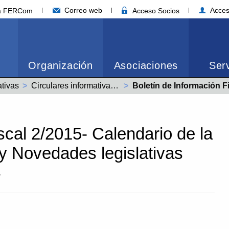
Correo web
Acces
ia FERCom
Acceso Socios
Organización
Asociaciones
Serv
ativas
Circulares informativas año 2015
Actual:
Boletín de Información Fiscal 2/2015- Calendario de la campaña de 
scal 2/2015- Calendario de la
 Novedades legislativas
4