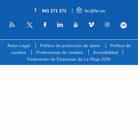
941 271 271
fer@fer.es
RSS
Facebook
Linkedin
Youtube
Vimeo
Instagram
Spotify
Twitter
Aviso Legal
Política de protección de datos
Política de
cookies
Preferencias de cookies
Accesibilidad
Federación de Empresas de La Rioja 2026