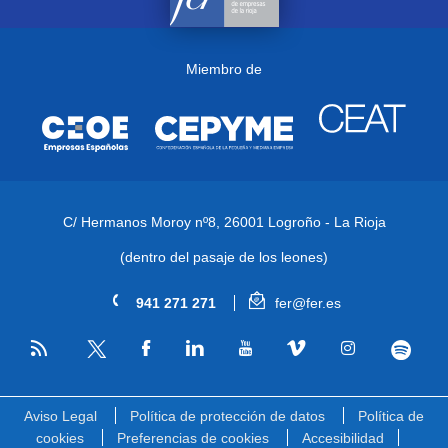
Miembro de
C/ Hermanos Moroy nº8,
26001 Logroño - La Rioja
(dentro del pasaje de los leones)
941 271 271
fer@fer.es
RSS
Facebook
Linkedin
Youtube
Vimeo
Instagram
Spotify
Twitter
Aviso Legal
Política de protección de datos
Política de
cookies
Preferencias de cookies
Accesibilidad