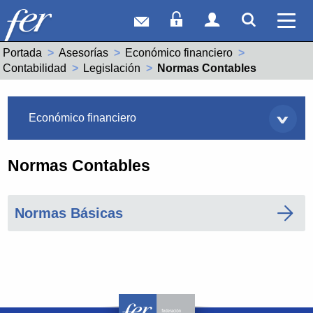
Correo web
Acceso Socios
Acceso Usuar
Mostrar
Ver 
Portada
Asesorías
Económico financiero
Contabilidad
Legislación
Actual:
Normas Contables
Asesorías
Económico financiero
Normas Contables
Normas Básicas