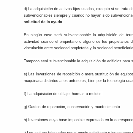
d) La adquisición de activos fijos usados, excepto si se trata 
subvencionables siempre y cuando no hayan sido subvencion
solicitud de la ayuda
.
En ningún caso será subvencionable la adquisición de terren
actividad cuando el propietario o alguno de los propietarios d
vinculación entre sociedad propietaria y la sociedad beneficiaria
Tampoco será subvencionable la adquisición de edificios para su
e) Las inversiones de reposición o mera sustitución de equipo
maquinaria distintos a los anteriores, bien por la tecnología u
f) La adquisición de utillaje, hormas o moldes.
g) Gastos de reparación, conservación y mantenimiento.
h) Inversiones cuya base imponible expresada en la correspondie
i) Los activos fabricados por el propio solicitante e inversiones 