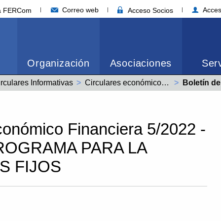
Correo web
Acces
ia FERCom
Acceso Socios
Organización
Asociaciones
Serv
rculares Informativas
Circulares económico financieras año 2022
Actual:
Boletín de Información E
conómico Financiera 5/2022 -
PROGRAMA PARA LA
S FIJOS