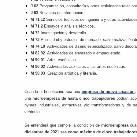
J 62
Programación, consultoría y otras actividades relaciona
J 63
Servicios de información.
M 71.12
Servicios técnicos de ingeniería y otras actividade
M 71.2
Ensayos y análisis técnicos.
M 72
Investigación y desarrollo.
M 73
Publicidad y estudios de mercado, salvo realización d
M 74.10
Actividades de diseño especializado, salvo decorac
M 82.92
Actividades de envasado y empaquetado.
M 90.01
Artes escénicas.
M 90.02
Actividades auxiliares a las artes escénicas.
M 90.03
Creación artística y literaria.
Cuando el beneficiario sea una
empresa de nueva creación
una
microempresa
de hasta cinco trabajadores
podrán aco
pymes industriales, extractivas y/o transformadoras y de s
vehículos.
Se entenderá que cumple la condición de
microempresa
cua
diciembre de 2021 sea como máximo de cinco trabajadores