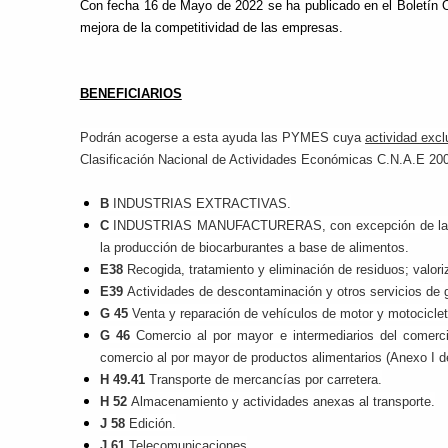
Con fecha 16 de Mayo de 2022 se ha publicado en el Boletín Of
mejora de la competitividad de las empresas.
BENEFICIARIOS
Podrán acogerse a esta ayuda las PYMES cuya
actividad excl
Clasificación Nacional de Actividades Económicas C.N.A.E 20
B
INDUSTRIAS EXTRACTIVAS.
C
INDUSTRIAS MANUFACTURERAS, con excepción de las ind
la producción de biocarburantes a base de alimentos.
E38
Recogida, tratamiento y eliminación de residuos; valori
E39
Actividades de descontaminación y otros servicios de g
G 45
Venta y reparación de vehículos de motor y motociclet
G 46
Comercio al por mayor e intermediarios del comerc
comercio al por mayor de productos alimentarios (Anexo I d
H 49.41
Transporte de mercancías por carretera.
H 52
Almacenamiento y actividades anexas al transporte.
J 58
Edición.
J 61
Telecomunicaciones