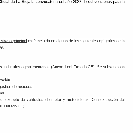
icial de La Rioja la convocatoria del año 2022 de subvenciones para la
usiva o principal
esté incluida en alguno de los siguientes epígrafes de la
09:
ustrias agroalimentarias (Anexo I del Tratado CE). Se subvenciona
zación.
estión de residuos.
as.
io, excepto de vehículos de motor y motocicletas. Con excepción del
el Tratado CE)