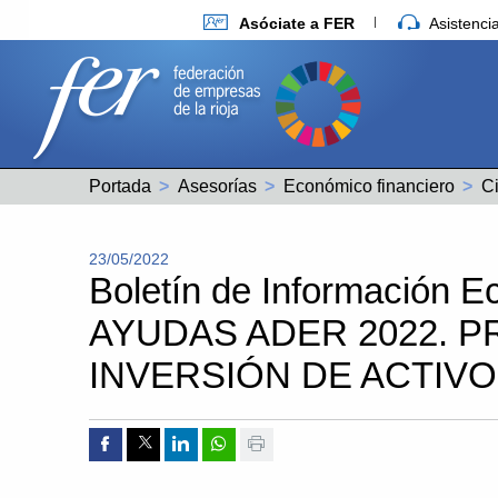
Asóciate a FER
Asistenc
Portada
Asesorías
Económico financiero
Ci
23/05/2022
Boletín de Información E
AYUDAS ADER 2022. 
INVERSIÓN DE ACTIVO
Compartir por Facebook
Compartir por Twitter
Compartir por Linkedin
Compartir por whatsapp
Imprimir