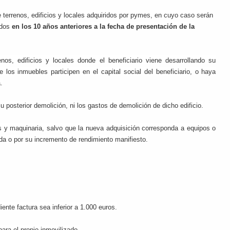
de terrenos, edificios y locales adquiridos por pymes, en cuyo caso serán
ados
en los 10 años anteriores a la fecha de presentación de la
os, edificios y locales donde el beneficiario viene desarrollando su
e los inmuebles participen en el capital social del beneficiario, o haya
.
 posterior demolición, ni los gastos de demolición de dicho edificio.
s y maquinaria, salvo que la nueva adquisición corresponda a equipos o
sada o por su incremento de rendimiento manifiesto.
nte factura sea inferior a 1.000 euros.
para el propio inmovilizado.