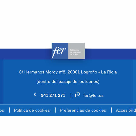
C/ Hermanos Moroy nº8,
26001 Logroño - La Rioja
(dentro del pasaje de los leones)
941 271 271
fer@fer.es
os
Política de cookies
Preferencias de cookies
Accesibili