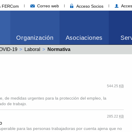
Correo web
Acces
ia FERCom
Acceso Socios
Organización
Asociaciones
Serv
OVID-19
Laboral
Actual:
Normativa
544.25
KB
e, de medidas urgentes para la protección del empleo, la
do de trabajo.
285.22
KB
o
cuperable para las personas trabajadoras por cuenta ajena que no