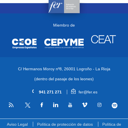
Miembro de
C/ Hermanos Moroy nº8,
26001 Logroño - La Rioja
(dentro del pasaje de los leones)
941 271 271
fer@fer.es
RSS
Facebook
Linkedin
Youtube
Vimeo
Instagram
Spotify
Twitter
Aviso Legal
Política de protección de datos
Política de