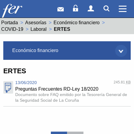
Correo web
Acceso Socios
Acceso Usuar
Mostrar
Ver 
Portada
Asesorías
Económico financiero
COVID-19
Laboral
Actual:
ERTES
Asesorías
Económico financiero
ERTES
13/06/2020
245.81
KB
Preguntas Frecuentes RD-Ley 18/2020
Documento sobre FAQ emitido por la Tesorería General de
la Seguridad Social de La Coruña