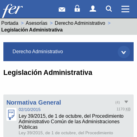
Correo web
Acceso Socios
Acceso Usuar
Mostrar
Ver 
Portada
Asesorías
Derecho Administrativo
Actual:
Legislación Administrativa
Asesorías
Derecho Administrativo
Legislación Administrativa
Normativa General
(4)
02/10/2015
1170
KB
Ley 39/2015, de 1 de octubre, del Procedimiento
Administrativo Común de las Administraciones
Públicas
Ley 39/2015, de 1 de octubre, del Procedimiento