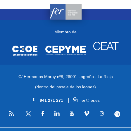
Miembro de
C/ Hermanos Moroy nº8,
26001 Logroño - La Rioja
(dentro del pasaje de los leones)
941 271 271
fer@fer.es
RSS
Facebook
Linkedin
Youtube
Vimeo
Instagram
Spotify
Twitter