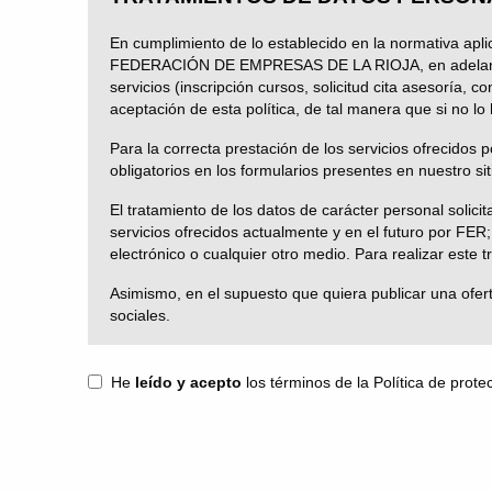
En cumplimiento de lo establecido en la normativa apl
FEDERACIÓN DE EMPRESAS DE LA RIOJA, en adelante la F
servicios (inscripción cursos, solicitud cita asesoría, 
aceptación de esta política, de tal manera que si no l
Para la correcta prestación de los servicios ofrecido
obligatorios en los formularios presentes en nuestro s
El tratamiento de los datos de carácter personal solic
servicios ofrecidos actualmente y en el futuro por FER;
electrónico o cualquier otro medio. Para realizar este t
Asimismo, en el supuesto que quiera publicar una ofert
sociales.
Dado el carácter personal de los datos facilitados, FER
implantado las medidas de seguridad adecuadas conform
He
leído y acepto
los términos de la Política de prote
Le informamos que no se cederán sus datos a terceros n
exclusivamente cuando sea necesario para la prestación 