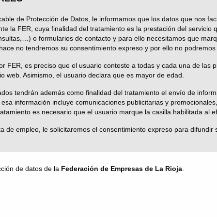
icable de Protección de Datos, le informamos que los datos que nos fac
ER, cuya finalidad del tratamiento es la prestación del servicio que
consultas,…) o formularios de contacto y para ello necesitamos que marqu
o hace no tendremos su consentimiento expreso y por ello no podremos d
s por FER, es preciso que el usuario conteste a todas y cada una de l
itio web. Asimismo, el usuario declara que es mayor de edad.
itados tendrán además como finalidad del tratamiento el envío de inform
 esa información incluye comunicaciones publicitarias y promocionales, 
ratamiento es necesario que el usuario marque la casilla habilitada al e
a de empleo, le solicitaremos el consentimiento expreso para difundir
 se compromete a tratarlos con estricta confidencialidad guardando el 
e el análisis de riesgos realizado.
cción de datos de la
Federación de Empresas de La Rioja
.
i se realizarán transferencias internacionales de datos, salvo obligac
del servicio solicitado, en cuyo caso se solicitará el consentimiento p