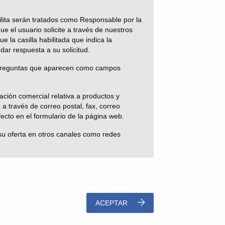
ilita serán tratados como Responsable por la
 el usuario solicite a través de nuestros
e la casilla habilitada que indica la
ar respuesta a su solicitud.
as preguntas que aparecen como campos
ación comercial relativa a productos y
a través de correo postal, fax, correo
fecto en el formulario de la página web.
 su oferta en otros canales como redes
secreto debido, a este efecto, la entidad ha
ión legal o cesión necesaria única y
ara ello.
ACEPTAR