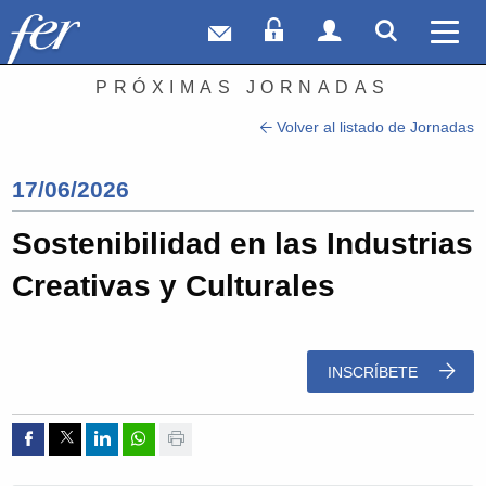
Correo web
Acceso Socios
Acceso Usuar
Mostrar
Ver 
PRÓXIMAS JORNADAS
Volver al listado de Jornadas
17/06/2026
Sostenibilidad en las Industrias
Creativas y Culturales
INSCRÍBETE
Compartir por Facebook
Compartir por Twitter
Compartir por Linkedin
Compartir por whatsapp
Imprimir