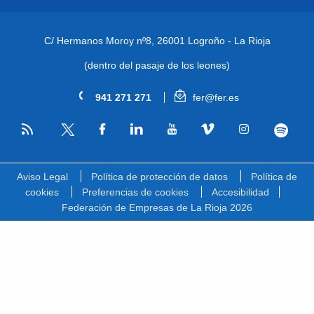
C/ Hermanos Moroy nº8,
26001 Logroño - La Rioja
(dentro del pasaje de los leones)
941 271 271
fer@fer.es
RSS
Facebook
Linkedin
Youtube
Vimeo
Instagram
Spotify
Twitter
Aviso Legal
Política de protección de datos
Política de
cookies
Preferencias de cookies
Accesibilidad
Federación de Empresas de La Rioja 2026