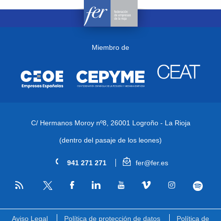
Miembro de
C/ Hermanos Moroy nº8,
26001 Logroño - La Rioja
(dentro del pasaje de los leones)
941 271 271
fer@fer.es
RSS
Facebook
Linkedin
Youtube
Vimeo
Instagram
Spotify
Twitter
Aviso Legal
Política de protección de datos
Política de