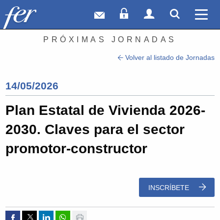
Correo web
Acceso Socios
Acceso Usuar
Mostrar
Ver 
PRÓXIMAS JORNADAS
Volver al listado de Jornadas
14/05/2026
Plan Estatal de Vivienda 2026-
2030. Claves para el sector
promotor-constructor
INSCRÍBETE
Compartir por Facebook
Compartir por Twitter
Compartir por Linkedin
Compartir por whatsapp
Imprimir