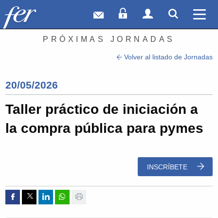
Correo web
Acceso Socios
Acceso Usuar
Mostrar
Ver 
PRÓXIMAS JORNADAS
Volver al listado de Jornadas
20/05/2026
Taller práctico de iniciación a
la compra pública para pymes
INSCRÍBETE
Compartir por Facebook
Compartir por Twitter
Compartir por Linkedin
Compartir por whatsapp
Imprimir