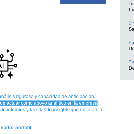
Lo
L
Di
Sa
Ho
De
Pl
D
nálisis riguroso y capacidad de anticipación.
puede actuar como apoyo analítico en la empresa
:
do informes y facilitando insights que mejoran la
nador portatil.