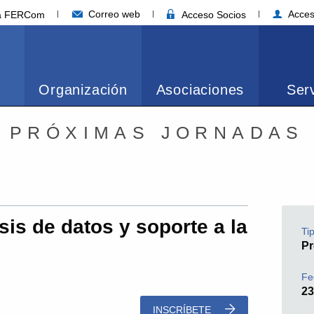
Correo web
Acces
ia FERCom
Acceso Socios
Organización
Asociaciones
Serv
PRÓXIMAS JORNADAS
isis de datos y soporte a la
Ti
Pr
Fe
23
INSCRÍBETE