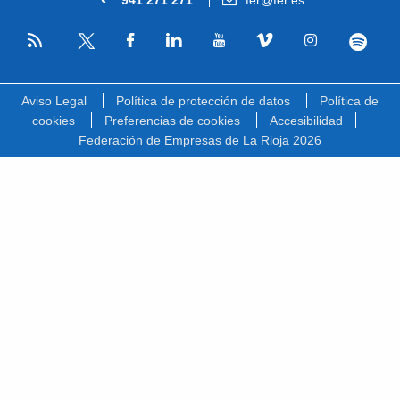
941 271 271
fer@fer.es
RSS
Facebook
Linkedin
Youtube
Vimeo
Instagram
Spotify
Twitter
Aviso Legal
Política de protección de datos
Política de
cookies
Preferencias de cookies
Accesibilidad
Federación de Empresas de La Rioja 2026