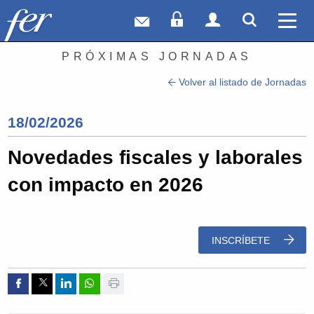
Correo web
Acceso Socios
Acceso Usuar
Mostrar
Ver 
PRÓXIMAS JORNADAS
Volver al listado de Jornadas
18/02/2026
Novedades fiscales y laborales
con impacto en 2026
INSCRÍBETE
Compartir por Facebook
Compartir por Twitter
Compartir por Linkedin
Compartir por whatsapp
Imprimir