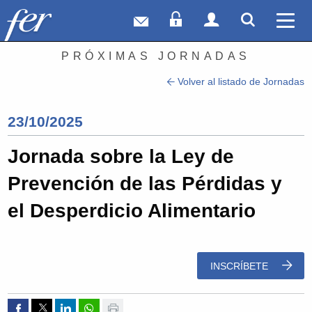
Correo web
Acceso Socios
Acceso Usuar
Mostrar
Ver 
PRÓXIMAS JORNADAS
Volver al listado de Jornadas
23/10/2025
Jornada sobre la Ley de
Prevención de las Pérdidas y
el Desperdicio Alimentario
INSCRÍBETE
Compartir por Facebook
Compartir por Twitter
Compartir por Linkedin
Compartir por whatsapp
Imprimir