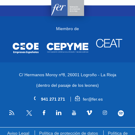
Miembro de
C/ Hermanos Moroy nº8,
26001 Logroño - La Rioja
(dentro del pasaje de los leones)
941 271 271
fer@fer.es
RSS
Facebook
Linkedin
Youtube
Vimeo
Instagram
Spotify
Twitter
Aviso Legal
Política de protección de datos
Política de